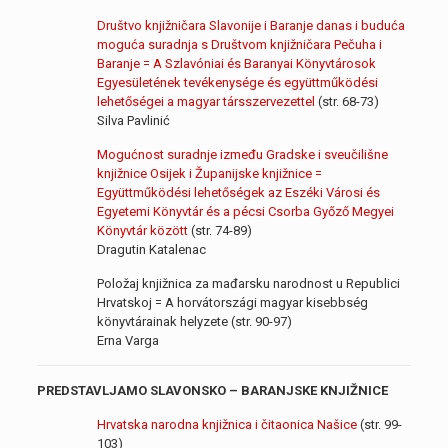
Društvo knjižničara Slavonije i Baranje danas i buduća
moguća suradnja s Društvom knjižničara Pečuha i
Baranje = A Szlavóniai és Baranyai Könyvtárosok
Egyesületének tevékenysége és együttműködési
lehetőségei a magyar társszervezettel
(str. 68-73)
Silva Pavlinić
Mogućnost suradnje između Gradske i sveučilišne
knjižnice Osijek i Županijske knjižnice =
Együttműködési lehetőségek az Eszéki Városi és
Egyetemi Könyvtár és a pécsi Csorba Győző Megyei
Könyvtár között
(str. 74-89)
Dragutin Katalenac
Položaj knjižnica za mađarsku narodnost u Republici
Hrvatskoj = A horvátországi magyar kisebbség
könyvtárainak helyzete (str. 90-97)
Erna Varga
PREDSTAVLJAMO SLAVONSKO – BARANJSKE KNJIŽNICE
Hrvatska narodna knjižnica i čitaonica Našice
(str. 99-
103)