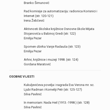
Branko Šimunović
Rad komisije za automatizaciju: radionica Korisnici i
Internet (str. 120-121)
Irena Žebčević
Aktivnosti školske knjižnice Osnovne škole Mijata
Stojanovića u Babinoj Gredi (str. 122)
Emilija Pezer
Spomen-zbirka Vanje Radauša (str. 123)
Emilija Pezer
Arhivi, knjižnice i muzeji 1998. (str. 124)
Gordana Maratović
OSOBNE VIJESTI
Kukuljevićeva povelja i nagrada Eva Verona mr. sc.
Ljubi Radman i Korneliji Petr (str. 125-127)
Silva Pavlinić
In memoriam: Nada Heil (1913.-1998.) (str. 128)
Silva Pavlinić