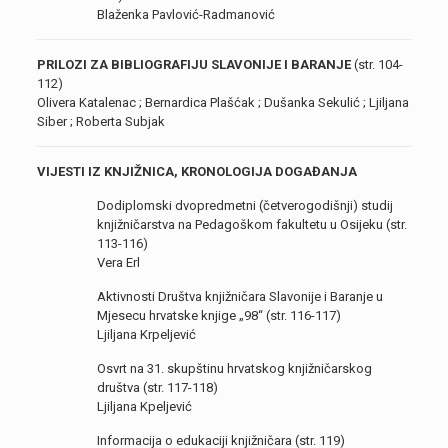
Blaženka Pavlović-Radmanović
PRILOZI ZA BIBLIOGRAFIJU SLAVONIJE I BARANJE
(str. 104-
112)
Olivera Katalenac ; Bernardica Plašćak ; Dušanka Sekulić ; Ljiljana
Siber ; Roberta Subjak
VIJESTI IZ KNJIŽNICA, KRONOLOGIJA DOGAĐANJA
Dodiplomski dvopredmetni (četverogodišnji) studij
knjižničarstva na Pedagoškom fakultetu u Osijeku (str.
113-116)
Vera Erl
Aktivnosti Društva knjižničara Slavonije i Baranje u
Mjesecu hrvatske knjige „98“ (str. 116-117)
Ljiljana Krpeljević
Osvrt na 31. skupštinu hrvatskog knjižničarskog
društva (str. 117-118)
Ljiljana Kpeljević
Informacija o edukaciji knjižničara (str. 119)