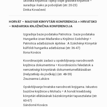
Školska knjižnica i dječji odjel gradske knjižnice –
suradnja i kako je poboljšati (str. 20-23)
Dinka Kovačević
HORVÁT – MAGYAR K0NYVTÁRI KONFERENCIA = HRVATSKO
– MAĐARSKA KNJIŽNIČNA KONFERENCIJA
Izgradnja baze podataka Patriotica : baze podataka
Hungarike izvan Mađarske u Knjižnici Széchényi =
Patriotica adatbázisok épitése : A Széchényi Könyvtár
külföldi hungarika adatbázisai (str. 36-47)
Ilona Kovács
Koordinacijski zadaci u opskrbljivanju narodnosnih
knjižnica dokumentima = Koordinációs feledatok a
nemzetiségi könyvtárak dokumentumellátásában
(Helyzetkép és jövőkép) (str. 48-59)
Zsuzsanna Lukács
Opskrbljivanje hrvatske narodnosti knjigama. Iskustvo
bazične knjižnice u Mohaču = A horvát kisebbség
könyvtári ellátásának báziskönyvtári tapasztalatai (str.
60-67)
Sándorné Kovács