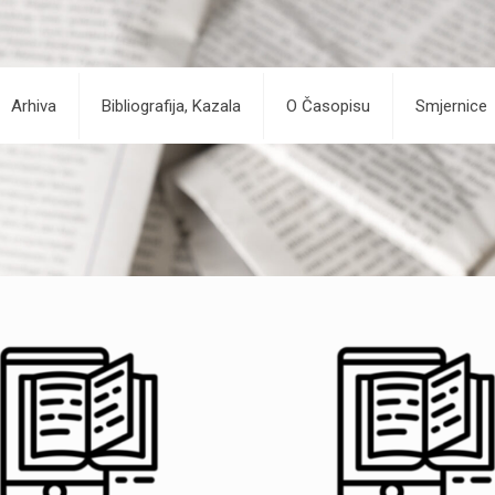
Arhiva
Bibliografija, Kazala
O Časopisu
Smjernice