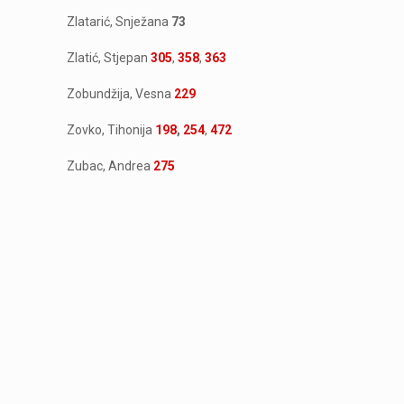
Zlatarić, Snježana
73
Zlatić, Stjepan
305
,
358
,
363
Zobundžija, Vesna
229
Zovko, Tihonija
198
,
254
,
472
Zubac, Andrea
275