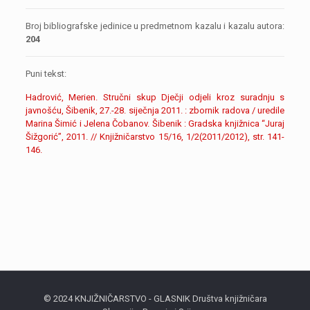
Broj bibliografske jedinice u predmetnom kazalu i kazalu autora:
204
Puni tekst:
Hadrović, Merien. Stručni skup Dječji odjeli kroz suradnju s
javnošću, Šibenik, 27.-28. siječnja 2011. : zbornik radova / uredile
Marina Šimić i Jelena Čobanov. Šibenik : Gradska knjižnica “Juraj
Šižgorić”, 2011. // Knjižničarstvo 15/16, 1/2(2011/2012), str. 141-
146.
© 2024 KNJIŽNIČARSTVO - GLASNIK Društva knjižničara