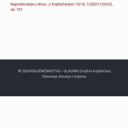
Napredovanja u struci. // Knjižničarstvo 15/16, 1/2(2011/2012),
str. 157.
© 2024 KNJIŽNIČARSTVO - GLASNIK Društva knjižničara
Slavonije, Baranje i Srijema