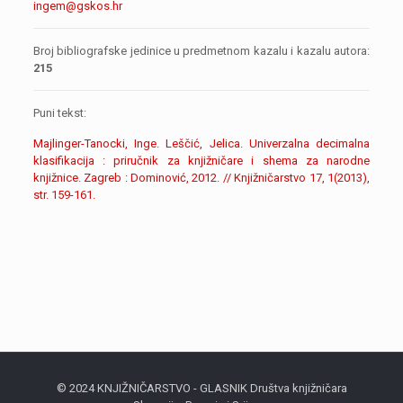
ingem@gskos.hr
Broj bibliografske jedinice u predmetnom kazalu i kazalu autora:
215
Puni tekst:
Majlinger-Tanocki, Inge. Leščić, Jelica. Univerzalna decimalna
klasifikacija : priručnik za knjižničare i shema za narodne
knjižnice. Zagreb : Dominović, 2012. // Knjižničarstvo 17, 1(2013),
str. 159-161.
© 2024 KNJIŽNIČARSTVO - GLASNIK Društva knjižničara