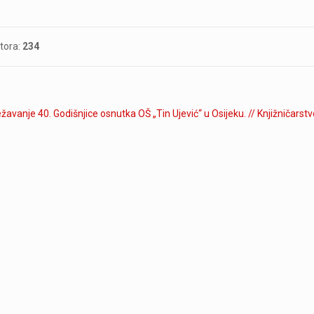
utora:
234
žavanje 40. Godišnjice osnutka OŠ „Tin Ujević“ u Osijeku. // Knjižničarstv