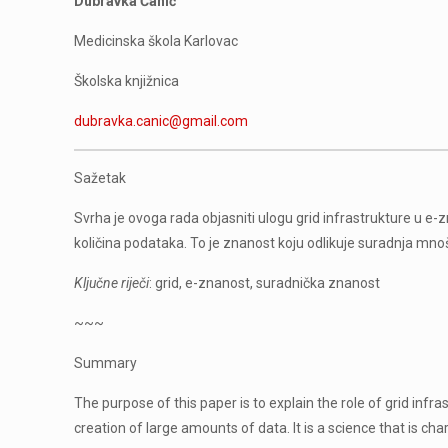
Dubravka Čanić
Medicinska škola Karlovac
Školska knjižnica
dubravka.canic@gmail.com
Sažetak
Svrha je ovoga rada objasniti ulogu grid infrastrukture u e-
količina podataka. To je znanost koju odlikuje suradnja mn
Ključne riječi
: grid, e-znanost, suradnička znanost
~~~
Summary
The purpose of this paper is to explain the role of grid infra
creation of large amounts of data. It is a science that is ch