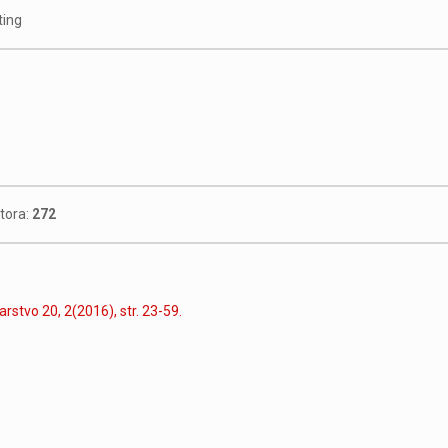
ting
utora:
272
arstvo 20, 2(2016), str. 23-59.