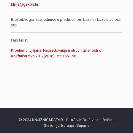
kljilja@gskos.hr
Broj bibliografske jedinice u predmetnom kazalu i kazalu autora:
283
Puni tekst:
Krpeljević, Ljiljana. Napredovanja u struci i znanosti //
Knjižničarstvo 20, 2(2016), str. 155-156.
© 2024 KNJIŽNIČARSTVO - GLASNIK Društva knjižničara
Slavonije, Baranje i Srijema