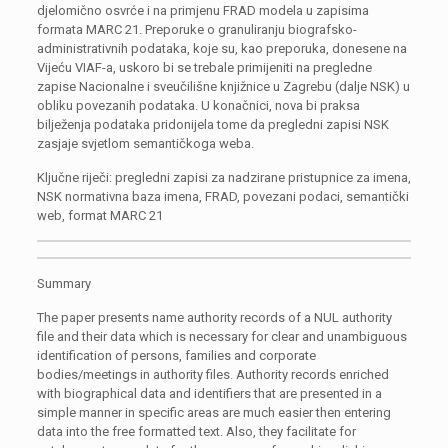
djelomično osvrće i na primjenu FRAD modela u zapisima
formata MARC 21. Preporuke o granuliranju biografsko-
administrativnih podataka, koje su, kao preporuka, donesene na
Vijeću VIAF-a, uskoro bi se trebale primijeniti na pregledne
zapise Nacionalne i sveučilišne knjižnice u Zagrebu (dalje NSK) u
obliku povezanih podataka. U konačnici, nova bi praksa
bilježenja podataka pridonijela tome da pregledni zapisi NSK
zasjaje svjetlom semantičkoga weba.
Ključne riječi: pregledni zapisi za nadzirane pristupnice za imena,
NSK normativna baza imena, FRAD, povezani podaci, semantički
web, format MARC 21
Summary
The paper presents name authority records of a NUL authority
file
and their data which is necessary for clear
and unambiguous
identification of persons, families
and corporate
bodies/meetings in authority files. Authority records enriched
with biographical data
and identifiers that are presented in a
simple manner in specific areas are much easier then entering
data into the free formatted text. Also, they facilitate for