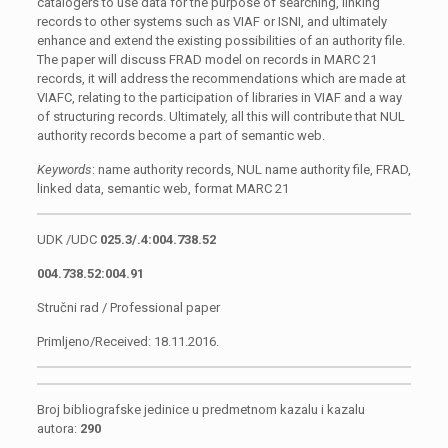
catalogers to use data for the purpose of searching, linking
records to other systems such as VIAF or ISNI,
and ultimately
enhance
and extend the existing possibilities of an authority file.
The paper will discuss FRAD model on records in MARC 21
records, it will address the recommendations which are made at
VIAFC, relating to the participation of libraries in VIAF
and a way
of structuring records. Ultimately, all this will contribute that NUL
authority records become a part of semantic web.
Keywords
: name authority records, NUL name authority file, FRAD,
linked data, semantic web, format MARC 21
UDK /UDC
025.3/.4:004.738.52
004.738.52:004.91
Stručni rad / Professional paper
Primljeno/Received: 18.11.2016.
Broj bibliografske jedinice u predmetnom kazalu i kazalu
autora:
290