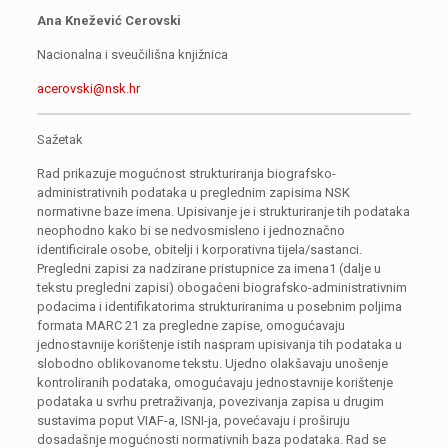
Ana Knežević Cerovski
Nacionalna i sveučilišna knjižnica
acerovski@nsk.hr
Sažetak
Rad prikazuje mogućnost strukturiranja biografsko-
administrativnih podataka u preglednim zapisima NSK
normativne baze imena. Upisivanje je i strukturiranje tih podataka
neophodno kako bi se nedvosmisleno i jednoznačno
identificirale osobe, obitelji i korporativna tijela/sastanci.
Pregledni zapisi za nadzirane pristupnice za imena1 (dalje u
tekstu pregledni zapisi) obogaćeni biografsko-administrativnim
podacima i identifikatorima strukturiranima u posebnim poljima
formata MARC 21 za pregledne zapise, omogućavaju
jednostavnije korištenje istih naspram upisivanja tih podataka u
slobodno oblikovanome tekstu. Ujedno olakšavaju unošenje
kontroliranih podataka, omogućavaju jednostavnije korištenje
podataka u svrhu pretraživanja, povezivanja zapisa u drugim
sustavima poput VIAF-a, ISNI-ja, povećavaju i proširuju
dosadašnje mogućnosti normativnih baza podataka. Rad se