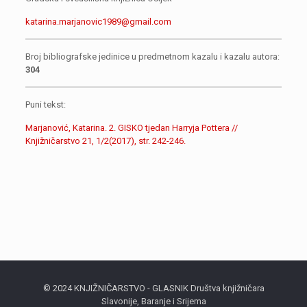
katarina.marjanovic1989@gmail.com
Broj bibliografske jedinice u predmetnom kazalu i kazalu autora:
304
Puni tekst:
Marjanović, Katarina. 2. GISKO tjedan Harryja Pottera //
Knjižničarstvo 21, 1/2(2017), str. 242-246.
© 2024 KNJIŽNIČARSTVO - GLASNIK Društva knjižničara
Slavonije, Baranje i Srijema