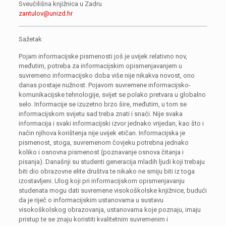
Sveučilišna knjižnica u Zadru
zantulov@unizd.hr
Sažetak
Pojam informacijske pismenosti još je uvijek relativno nov,
međutim, potreba za informacijskim opismenjavanjem u
suvremeno informacijsko doba više nije nikakva novost, ono
danas postaje nužnost. Pojavom suvremene informacijsko-
komunikacijske tehnologije, svijet se polako pretvara u globalno
selo. Informacije se izuzetno brzo šire, međutim, u tom se
informacijskom svijetu sad treba znati i snaći. Nije svaka
informacija i svaki informacijski izvor jednako vrijedan, kao što i
način njihova korištenja nije uvijek etičan. Informacijska je
pismenost, stoga, suvremenom čovjeku potrebna jednako
koliko i osnovna pismenost (poznavanje osnova čitanja i
pisanja). Današnji su studenti generacija mladih ljudi koji trebaju
biti dio obrazovne elite društva te nikako ne smiju biti iz toga
izostavljeni. Ulog koji pri informacijskom opismenjavanju
studenata mogu dati suvremene visokoškolske knjižnice, budući
da je riječ o informacijskim ustanovama u sustavu
visokoškolskog obrazovanja, ustanovama koje poznaju, imaju
pristup te se znaju koristiti kvalitetnim suvremenim i