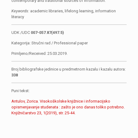
contemporary
and traditional sources of information.
Keywords:
academic libraries, lifelong learning, information
literacy
UDK /UDC
007-057.87(497.5)
Kategorija: Stručni rad / Professional paper
Primljeno/Received: 25.03.2019.
Broj bibliografske jedinice u predmetnom kazalu i kazalu autora:
338
Puni tekst:
Antulov, Zorica. Visokoškolske knjižnice i informacijsko
opismenjavanje studenata : zašto je ono danas toliko potrebno.
Knjižničarstvo 23, 1(2019), str. 25-44.