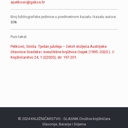
spetkovic@gskos.hr
Broj bibliografske jedinice u predmetnom kazalu i kazalu autora:
374
Puni tekst:
Petković, Siniša. Tjedan jubileja – četvrt stoljeća Austrijske
čitaonice Gradske i sveučilišne knjižnice Osijek (1995.-2020.). //
Knjižničarstvo 24, 1-2(2020), str. 197-201.
© 2024 KNJIŽNIČARSTVO - GLASNIK Društva knjižničara
Slavonije, Baranje i Srijema