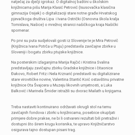
natječaj za dječji igrokaz. O digitalnoj baštini u školskim
knjižnicama pišu Marija Klasić Petrović (Isusovačka klasična
gimnazija Osijek) o digitalizaciji stare notne građe Hrvatskog
pjevačkoga društva Lipa i Ivana Ostrički (Osnovna škola kralja
Tomislava, Našice) o mrežnoj stranici našičkoga kraja Našički
spomenar.
Po prvi su puta sudjelovali gosti iz Slovenije te je Mira Petrovič
(Knjižnica Ivana Potrča u Ptuju) predstavila zavičajne zbirke u
Sloveniji i bogatu zbirku ptujske knjižnice.
Na posterskim izlaganjima Marija Rajčić i Kristina Svalina
predstavljaju zavičajnu zbirku Gradske knjižnice i čitaonice
Đakovo, Robert Fritz i Nela Krznarić predstavili su digitalizirane
stare virovitičke novine, Valentina Stantić Koić ostavštinu privatne
knjižnice Ota Švajcera u Muzeju likovnih umjetnosti, a Luka
Balković i Marinela Šmider istražili su dvorac Mailath u knjigama.
Treba nastaviti kontinuirano održavati okrugli stol na temu
zavičajnih fondova i zbirki u knjižnicama, posebice okupljati
primjere dobre prakse, ne bi li ostvareni rezultati bili pretraživi i
dostupni što širem krugu korisnika, te upravo Knjižničarstvo
osigurava tajno dostupan pisani trag.