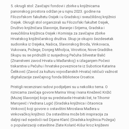
5. okrugli stol: Zavičajni fondovi i zbirke u knjižnicama
panonskog prostora održan je u rujnu 2023. godine na
Filozofskom fakultetu Osijek i u Gradskoj i sveučilišnoj knjižnici
Osijek. Okrugli stol organizirali su Filozofski fakultet Osijek,
Društvo knjižničara Slavonije, Baranje i Srijema, Gradska i
sveučilišna knjižnica Osijek i Komisija za zavičajne zbirke
Hrvatskog knjižničarskog društva. Skup je okupio šezdesetak
sudionika iz Osijeka, Našica, Slavonskog Broda, Vinkovaca,
Vukovara, Požege, Donjeg Miholjca, Virovitice, Nove Gradiške.
Skupu su se pridružili iz susjednog Pečuha Silvestar Balić
(Znanstveni zavod Hrvata u Mađarskoj) s izlaganjem Počeci
tiskarstva u Pečuhu i hrvatske poveznice te iz Subotice Katarina
Čeliković (Zavod za kulturu vojvođanskih Hrvata) ističući važnost
digitalizacije zavičajnog fonda Bibliotece Croatice.
Pristigli recenzirani radovi podijeljeni su u nekoliko tema. O
riznicama zavičaja govore Marina Vinaj i Ivana Knežević Križić
(Muzej Slavonije) koje su predstavile Hrvatski list, te Tihomir
Marojević i Vedrana Lugić (Gradska knjižnica i čitaonica
Vinkovci) koji govore o ostavštini Miroslava Mađera u
vinkovačkoj knjižnici. Da ostavština može biti inspiracija za
daljnji rad svjedoči rad Dijane Klarić (Gradska knjižnica Požega)
o popularizaciji ostavštine Zlate Kolarić-Kišur kroz književni