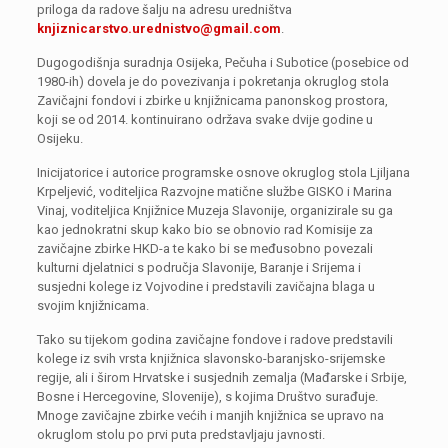
priloga da radove šalju na adresu uredništva
knjiznicarstvo.urednistvo@gmail.com
.
Dugogodišnja suradnja Osijeka, Pečuha i Subotice (posebice od
1980-ih) dovela je do povezivanja i pokretanja okruglog stola
Zavičajni fondovi i zbirke u knjižnicama panonskog prostora,
koji se od 2014. kontinuirano održava svake dvije godine u
Osijeku.
Inicijatorice i autorice programske osnove okruglog stola Ljiljana
Krpeljević, voditeljica Razvojne matične službe GISKO i Marina
Vinaj, voditeljica Knjižnice Muzeja Slavonije, organizirale su ga
kao jednokratni skup kako bio se obnovio rad Komisije za
zavičajne zbirke HKD-a te kako bi se međusobno povezali
kulturni djelatnici s područja Slavonije, Baranje i Srijema i
susjedni kolege iz Vojvodine i predstavili zavičajna blaga u
svojim knjižnicama.
Tako su tijekom godina zavičajne fondove i radove predstavili
kolege iz svih vrsta knjižnica slavonsko-baranjsko-srijemske
regije, ali i širom Hrvatske i susjednih zemalja (Mađarske i Srbije,
Bosne i Hercegovine, Slovenije), s kojima Društvo surađuje.
Mnoge zavičajne zbirke većih i manjih knjižnica se upravo na
okruglom stolu po prvi puta predstavljaju javnosti.