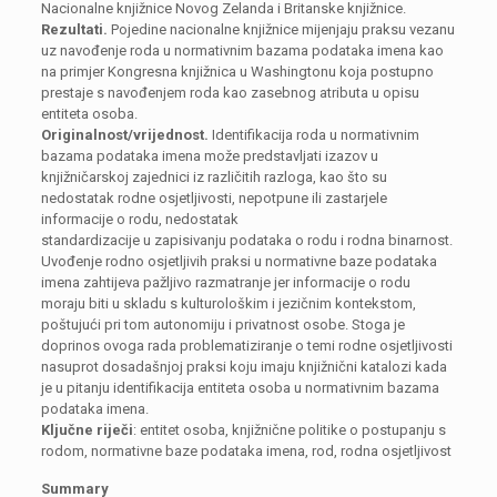
Nacionalne knjižnice Novog Zelanda i Britanske knjižnice.
Rezultati.
Pojedine nacionalne knjižnice mijenjaju praksu vezanu
uz navođenje roda u normativnim bazama podataka imena kao
na primjer Kongresna knjižnica u Washingtonu koja postupno
prestaje s navođenjem roda kao zasebnog atributa u opisu
entiteta osoba.
Originalnost/vrijednost.
Identifikacija roda u normativnim
bazama podataka imena može predstavljati izazov u
knjižničarskoj zajednici iz različitih razloga, kao što su
nedostatak rodne osjetljivosti, nepotpune ili zastarjele
informacije o rodu, nedostatak
standardizacije u zapisivanju podataka o rodu i rodna binarnost.
Uvođenje rodno osjetljivih praksi u normativne baze podataka
imena zahtijeva pažljivo razmatranje jer informacije o rodu
moraju biti u skladu s kulturološkim i jezičnim kontekstom,
poštujući pri tom autonomiju i privatnost osobe. Stoga je
doprinos ovoga rada problematiziranje o temi rodne osjetljivosti
nasuprot dosadašnjoj praksi koju imaju knjižnični katalozi kada
je u pitanju identifikacija entiteta osoba u normativnim bazama
podataka imena.
Ključne riječi
: entitet osoba, knjižnične politike o postupanju s
rodom, normativne baze podataka imena, rod, rodna osjetljivost
Summary