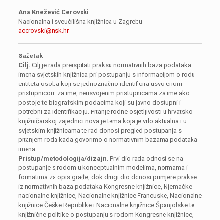
Ana Knežević Cerovski
Nacionalna i sveučilišna knjižnica u Zagrebu
acerovski@nsk.hr
Sažetak
Cilj.
Cilj je rada preispitati praksu normativnih baza podataka
imena svjetskih knjižnica pri postupanju s informacijom o rodu
entiteta osoba koji se jednoznačno identificira usvojenom
pristupnicom za ime, neusvojenim pristupnicama za ime ako
postoje te biografskim podacima koji su javno dostupni i
potrebni za identifikaciju. Pitanje rodne osjetljivosti u hrvatskoj
knjižničarskoj zajednici nova je tema koja je vrlo aktualna i u
svjetskim knjižnicama te rad donosi pregled postupanja s
pitanjem roda kada govorimo o normativnim bazama podataka
imena.
Pristup/metodologija/dizajn.
Prvi dio rada odnosi se na
postupanje s rodom u konceptualnim modelima, normama i
formatima za opis građe, dok drugi dio donosi primjere prakse
iz normativnih baza podataka Kongresne knjižnice, Njemačke
nacionalne knjižnice, Nacionalne knjižnice Francuske, Nacionalne
knjižnice Češke Republike i Nacionalne knjižnice Španjolske te
knjižnične politike o postupanju s rodom Kongresne knjižnice,