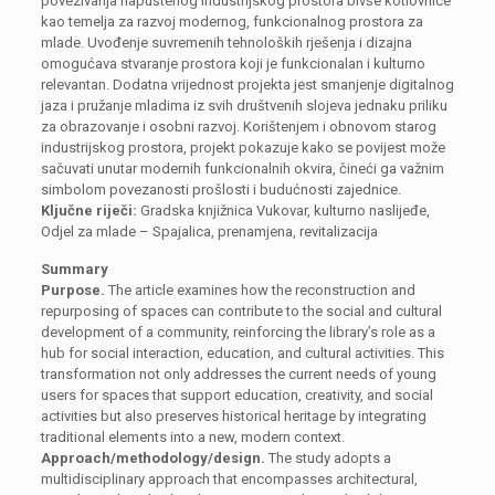
povezivanja napuštenog industrijskog prostora bivše kotlovnice
kao temelja za razvoj modernog, funkcionalnog prostora za
mlade. Uvođenje suvremenih tehnoloških rješenja i dizajna
omogućava stvaranje prostora koji je funkcionalan i kulturno
relevantan. Dodatna vrijednost projekta jest smanjenje digitalnog
jaza i pružanje mladima iz svih društvenih slojeva jednaku priliku
za obrazovanje i osobni razvoj. Korištenjem i obnovom starog
industrijskog prostora, projekt pokazuje kako se povijest može
sačuvati unutar modernih funkcionalnih okvira, čineći ga važnim
simbolom povezanosti prošlosti i budućnosti zajednice.
Ključne riječi:
Gradska knjižnica Vukovar, kulturno naslijeđe,
Odjel za mlade – Spajalica, prenamjena, revitalizacija
Summary
Purpose.
The article examines how the reconstruction and
repurposing of spaces can contribute to the social and cultural
development of a community, reinforcing the library’s role as a
hub for social interaction, education, and cultural activities. This
transformation not only addresses the current needs of young
users for spaces that support education, creativity, and social
activities but also preserves historical heritage by integrating
traditional elements into a new, modern context.
Approach/methodology/design.
The study adopts a
multidisciplinary approach that encompasses architectural,