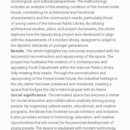
sociological, and cultural perspectives. The methodology
includes an analysis of the existing condition of the former boiler
house, considering its architectural and functional
characteristics and the community’s needs, particularly those
of young users of the Vukovar Public Library. By utilizing
architectural studies, plans, and project documents, the article
explores how the repurposing project was developed to align
with the requirements of a modern library, designed to adapt to
the dynamic demands of younger generations.
Results.
The article highlights key outcomes associated with the
successful reconstruction and repurposing of the space. The
project has facilitated the creation of a contemporary and
appealing Youth Department within the Vukovar Public Library,
fully meeting their needs. Through the reconstruction and
repurposing of the former boiler house, the industrial heritage in
the city center has been preserved and revitalized, creating a
space that bridges the city’s historical past with its future.
Social significance.
The renovated space has become a center
for social interaction and collaborative creativity among young
people. By organizing cultural events, educational, and creative
programs, the library has fostered social cohesion and inclusion.
It also provides access to technology, education, and creative
opportunities that are crucial for the personal development of
young people. The space is equipped with modern technology,