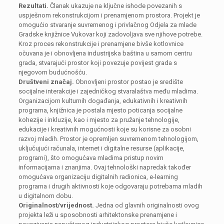
Rezultati.
Članak ukazuje na ključne ishode povezanih s
uspješnom rekonstrukcijom i prenamjenom prostora. Projekt je
omogućio stvaranje suvremenog i privlačnog Odjela za mlade
Gradske knjižnice Vukovar koji zadovoljava sve njihove potrebe.
Kroz proces rekonstrukcije i prenamjene bivše kotlovnice
očuvana je i obnovljena industrijska baština u samom centru
grada, stvarajući prostor koji povezuje povijest grada s
njegovom budućnošću.
Društveni značaj.
Obnovljeni prostor postao je središte
socijalne interakcije i zajedničkog stvaralaštva među mladima.
Organizacijom kulturnih događanja, edukativnih i kreativnih
programa, knjižnica je postala mjesto poticanja socijalne
kohezije i inkluzije, kao i mjesto za pružanje tehnologije,
edukacije i kreativnih mogućnosti koje su korisne za osobni
razvoj mladih. Prostor je opremljen suvremenom tehnologijom,
uključujući računala, internet i digitalne resurse (aplikacije,
programi), što omogućava mladima pristup novim
informacijama i znanjima. Ovaj tehnološki napredak također
omogućava organizaciju digitalnih radionica, e-learning
programa i drugih aktivnosti koje odgovaraju potrebama mladih
u digitalnom dobu.
Originalnost/vrijednost.
Jedna od glavnih originalnosti ovog
projekta leži u sposobnosti arhitektonske prenamjene i