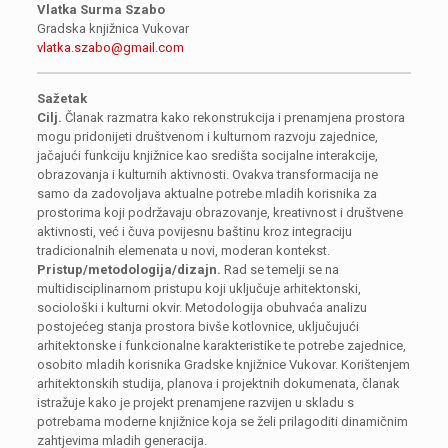
Vlatka Surma Szabo
Gradska knjižnica Vukovar
vlatka.szabo@gmail.com
Sažetak
Cilj.
Članak razmatra kako rekonstrukcija i prenamjena prostora
mogu pridonijeti društvenom i kulturnom razvoju zajednice,
jačajući funkciju knjižnice kao središta socijalne interakcije,
obrazovanja i kulturnih aktivnosti. Ovakva transformacija ne
samo da zadovoljava aktualne potrebe mladih korisnika za
prostorima koji podržavaju obrazovanje, kreativnost i društvene
aktivnosti, već i čuva povijesnu baštinu kroz integraciju
tradicionalnih elemenata u novi, moderan kontekst.
Pristup/metodologija/dizajn.
Rad se temelji se na
multidisciplinarnom pristupu koji uključuje arhitektonski,
sociološki i kulturni okvir. Metodologija obuhvaća analizu
postojećeg stanja prostora bivše kotlovnice, uključujući
arhitektonske i funkcionalne karakteristike te potrebe zajednice,
osobito mladih korisnika Gradske knjižnice Vukovar. Korištenjem
arhitektonskih studija, planova i projektnih dokumenata, članak
istražuje kako je projekt prenamjene razvijen u skladu s
potrebama moderne knjižnice koja se želi prilagoditi dinamičnim
zahtjevima mladih generacija.