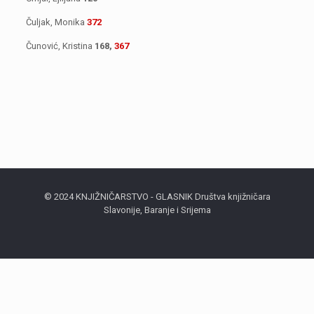
Čuljak, Monika
372
Čunović, Kristina
168,
367
© 2024 KNJIŽNIČARSTVO - GLASNIK Društva knjižničara
Slavonije, Baranje i Srijema