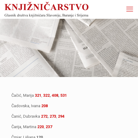
Čačić, Marija
321
,
322
,
408
,
531
Čadovska, Ivana
208
Čanić, Dubravka
272
,
273
,
294
Čarija, Martina
220
,
237
Črnjar, Ljiljana
120