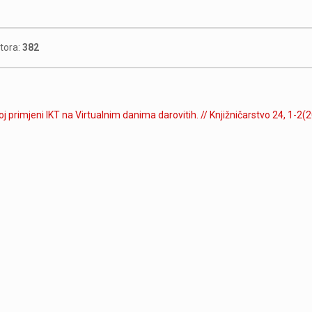
utora:
382
j primjeni IKT na Virtualnim danima darovitih. // Knjižničarstvo 24, 1-2(2