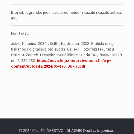
Broj bibliografske jedinice u predmetnom kazalu i kazalu autora:
495
Puni tekst:
Jukić, Katarina. 2024. „Selthofer, Josipa. 2022. Grafički dizajn
tiskanog i digitalnog proizvoda. Osijek: Filozofski fakultet u
Osijeku; Zagreb: Hrvatska sveučilišna naklada.“
Knjižničarstvo
28,
no. 2: 231-233.
https://nova.knjiznicarstvo.com.hr/wp-
content/uploads/2024/05/495_Jukic.pdf
© 2024 KNJIŽNIČARSTVO - GLASNIK Društva knjižničara